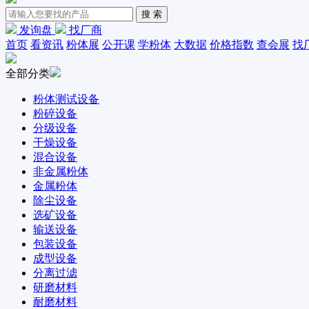
发询盘
找厂商
首页
看资讯
粉体展
公开课
学粉体
大数据
价格指数
查会展
找
全部分类
粉体测试设备
粉碎设备
分级设备
干燥设备
混合设备
非金属粉体
金属粉体
除尘设备
选矿设备
输送设备
包装设备
成型设备
分离过滤
研磨材料
耐磨材料