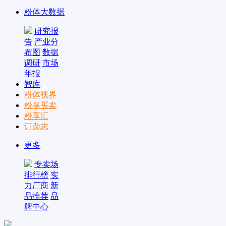
粉体大数据
研究报
告
产业分
布图
数据
调研
市场
年报
智库
粉体视界
粉享买卖
粉享汇
订杂志
更多
专卖场
排行榜
实
力厂商
新
品推荐
品
牌中心