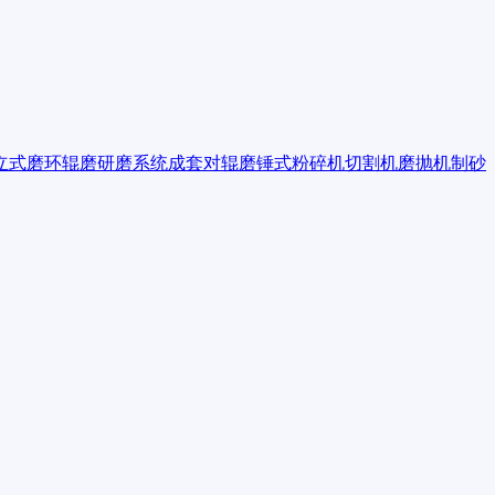
立式磨
环辊磨
研磨系统成套
对辊磨
锤式粉碎机
切割机
磨抛机
制砂