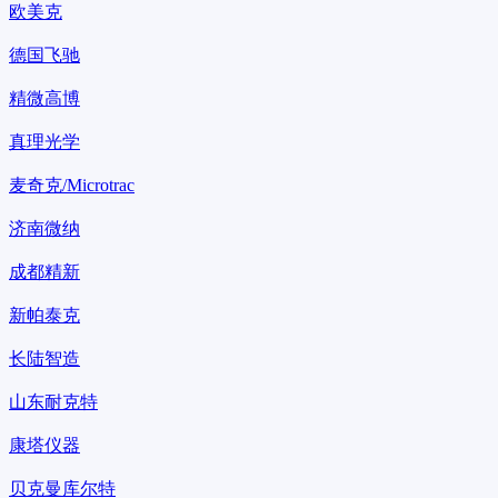
欧美克
德国飞驰
精微高博
真理光学
麦奇克/Microtrac
济南微纳
成都精新
新帕泰克
长陆智造
山东耐克特
康塔仪器
贝克曼库尔特