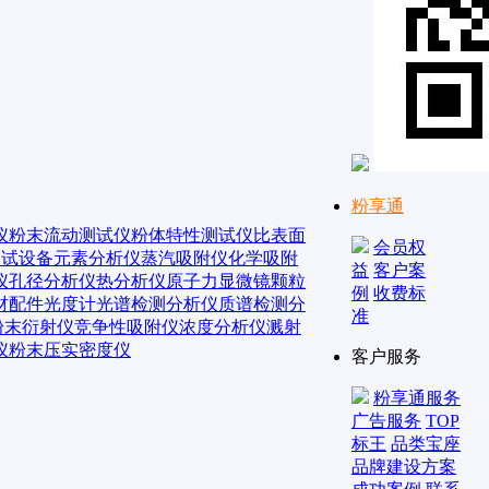
粉享通
仪
粉末流动测试仪
粉体特性测试仪
比表面
会员权
测试设备
元素分析仪
蒸汽吸附仪
化学吸附
益
客户案
仪
孔径分析仪
热分析仪
原子力显微镜
颗粒
例
收费标
材配件
光度计
光谱检测分析仪
质谱检测分
准
粉末衍射仪
竞争性吸附仪
浓度分析仪
溅射
仪
粉末压实密度仪
客户服务
粉享通服务
广告服务
TOP
标王
品类宝座
品牌建设方案