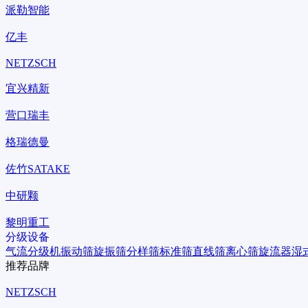
派勒智能
亿丰
NETZSCH
宜兴精新
营口瑞丰
格瑞德曼
佐竹SATAKE
中研颗
黎明重工
分级设备
气流分级机
振动筛
旋振筛
分样筛
标准筛
直线筛
离心筛
旋流器
湿
推荐品牌
NETZSCH