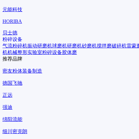
元能科技
HORIBA
贝士德
粉碎设备
气流粉碎机
振动研磨机
球磨机
研磨机
砂磨机
搅拌磨
破碎机
雷蒙
机
机械整形
实验室粉碎设备
胶体磨
推荐品牌
密友粉体装备制造
德国飞驰
正远
强迪
绵阳流能
细川密克朗