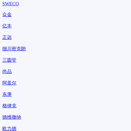
SWECO
众金
亿丰
正远
细川密克朗
三圆堂
尚品
阿盖尔
东庚
格律克
德维微纳
欧力德