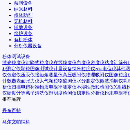
泵阀设备
纳米材料
粉体助剂
无机材料
辅助设备
窑炉设备
有机粉体
分析仪器设备
粉体测试设备
激光粒度仪
沉降式粒度仪
在线粒度仪
白度仪
密度仪
粘度计
筛分
积测定仪
颗粒图像测试仪
计量设备
纳米粒度仪
zeta电位仪
其他
仪
色谱仪
压汞仪
接触角测量仪
高压吸附仪
物理吸附仪
图像粒度
计数器
表面张力仪
大气颗粒物监测仪
水分测定仪
微波消解仪
耗
析仪
扫描电镜
标准物质
电阻率测定仪
不溶性微粒检测仪
X射线
仪
硬度计
等离子清洗仪
澄明度检测仪
稳定性分析仪
粉末电阻率
推荐品牌
丹东百特
马尔文帕纳科