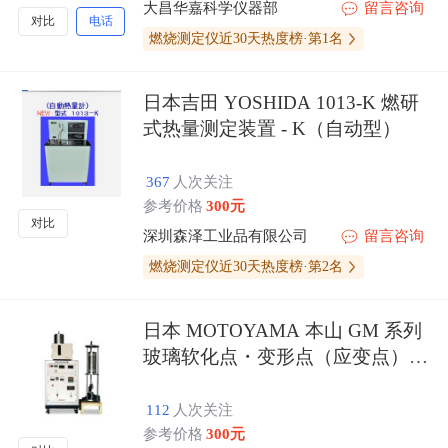
大昌华嘉科学仪器部
留言咨询
对比
电话
燃烧测定仪近30天热度榜·第1名
日本吉田 YOSHIDA 1013-K 燃研
式热量测定装置 - K（自动型）
367
人次关注
参考价格
300元
对比
深圳森泽工业品有限公司
留言咨询
燃烧测定仪近30天热度榜·第2名
日本 MOTOYAMA 本山 GM 系列
玻璃软化点・变形点（应变点）自
动测定装置
112
人次关注
参考价格
300元