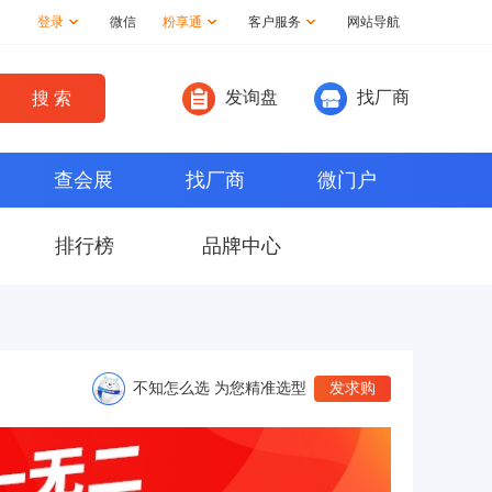
登录
微信
粉享通
客户服务
网站导航
发询盘
找厂商
查会展
找厂商
微门户
排行榜
品牌中心
不知怎么选 为您精准选型
发求购