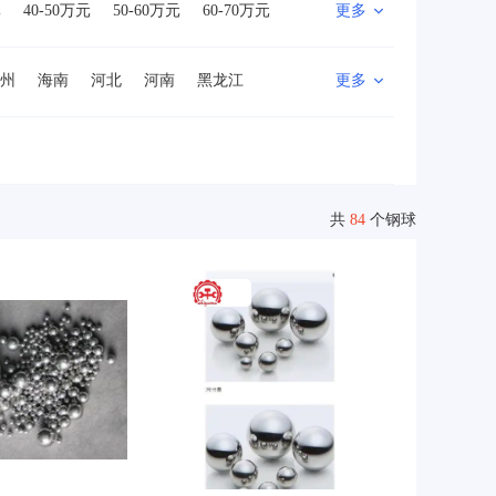
元
40-50万元
50-60万元
60-70万元
更多
0万元
500万以上
州
海南
河北
河南
黑龙江
更多
山西
陕西
四川
新疆
西藏
地区
共
84
个钢球