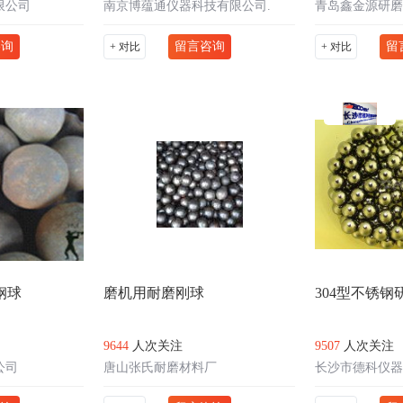
限公司
南京博蕴通仪器科技有限公司.
青岛鑫金源研磨
咨询
留言咨询
留
+ 对比
+ 对比
钢球
磨机用耐磨刚球
304型不锈钢
9644
人次关注
9507
人次关注
公司
唐山张氏耐磨材料厂
长沙市德科仪器