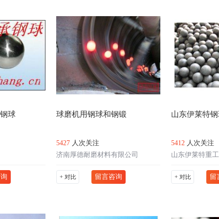
 钢球
球磨机用钢球和钢锻
山东伊莱特钢
5427
人次关注
5412
人次关注
济南厚德耐磨材料有限公司
山东伊莱特重工
咨询
留言咨询
留
+ 对比
+ 对比