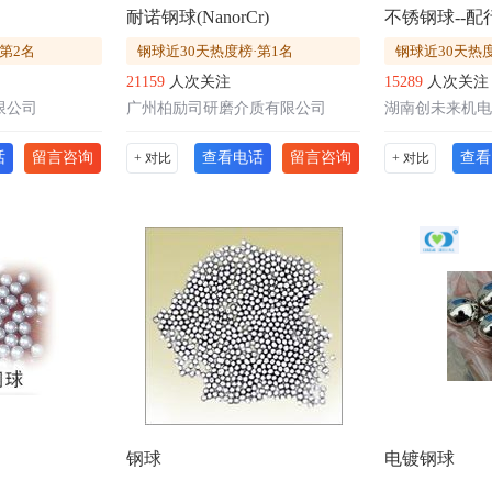
耐诺钢球(NanorCr)
不锈钢球--
第2名
钢球近30天热度榜·第1名
钢球近30天热度
21159
人次关注
15289
人次关注
限公司
广州柏励司研磨介质有限公司
湖南创未来机电
话
留言咨询
查看电话
留言咨询
查看
+ 对比
+ 对比
钢球
电镀钢球