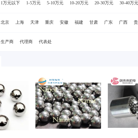
1万元以下
1-5万元
5-10万元
10-20万元
20-30万元
30-40万
万元
80-90万元
90-100万元
100-150万元
150-200万元
200-50
北京
上海
天津
重庆
安徽
福建
甘肃
广东
广西
贵
湖南
吉林
江苏
江西
辽宁
内蒙古
宁夏
青海
山东
浙江
台湾
香港
澳门
美国
德国
日本
欧洲
其他国家
生产商
代理商
代表处