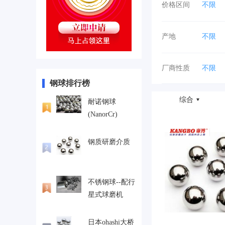
价格区间
不限
70-80
产地
不限
湖北
云南
厂商性质
不限
钢球排行榜
综合
耐诺钢球
(NanorCr)
钢质研磨介质
不锈钢球--配行
星式球磨机
日本ohashi大桥