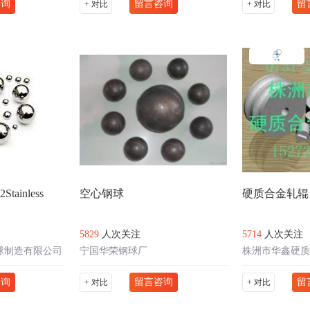
咨询
留言咨询
留
+ 对比
+ 对比
ainless
空心钢球
硬质合金轧辊
5829
人次关注
5714
人次关注
球制造有限公司
宁国华荣钢球厂
株洲市华鑫硬质
咨询
留言咨询
留
+ 对比
+ 对比