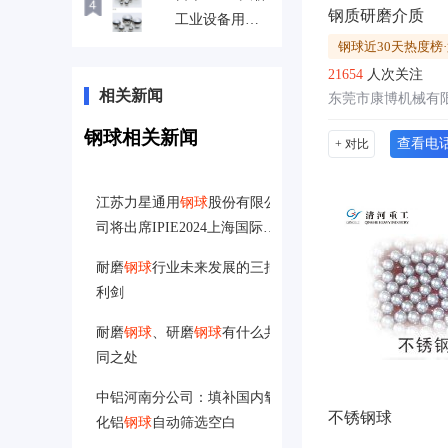
钢质研磨介质
工业设备用碳
钢球SUJ-2
钢球近30天热度榜·
21654
人次关注
相关新闻
东莞市康博机械有
钢球相关新闻
查看电
+ 对比
江苏力星通用
钢球
股份有限公
司将出席IPIE2024上海国际高
端粉体装备与科学仪器展
耐磨
钢球
行业未来发展的三把
利剑
耐磨
钢球
、研磨
钢球
有什么共
同之处
中铝河南分公司：填补国内氧
不锈钢球
化铝
钢球
自动筛选空白