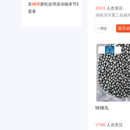
首
钢球
磨机改用滚动轴承节能
32633
人次关注
显著
湖南清河重工机械
留言
+ 对比
铸钢丸
17599
人次关注