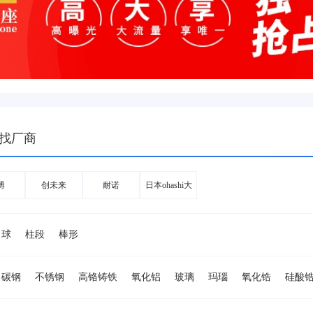
找厂商
博
创未来
耐诺
日本ohashi大
桥
球
柱段
棒形
碳钢
不锈钢
高铬铸铁
氧化铝
玻璃
玛瑙
氧化锆
硅酸