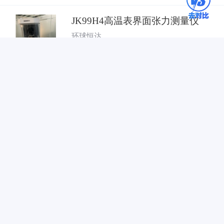
JK99H4高温表界面张力测量仪
环球恒达
8147
人次关注
参考价格
面议
北京环球恒达科技有限公司
留言咨询
对比
电话
JK99F2型全自动表面界面张力仪
上海中晨POWEREACH
12819
人次关注
参考价格
35500元
已选择
0
个产品
关闭
去对比
上海中晨数字技术设备有限公司
留言咨询
对比
电话
BZY-4B 手动平台升降张力仪
上海衡平