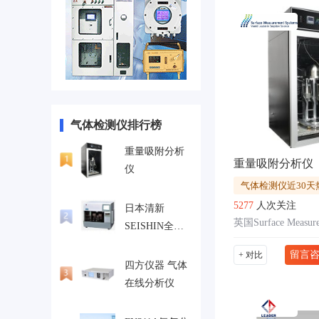
气体检测仪排行榜
重量吸附分析
重量吸附分析仪
仪
气体检测仪近30天
5277
人次关注
日本清新
SEISHIN全自
动测量湿式粉
留言
+ 对比
体真密度测定
四方仪器 气体
装置MAT-7000
在线分析仪