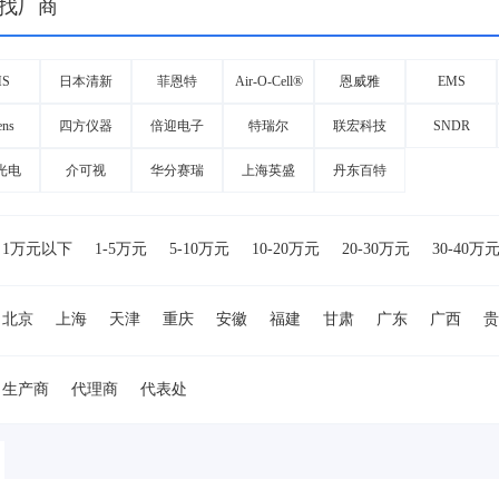
找厂商
S
日本清新
菲恩特
Air-O-Cell®
恩威雅
EMS
SEISHIN
ens
四方仪器
倍迎电子
特瑞尔
联宏科技
SNDR
光电
介可视
华分赛瑞
上海英盛
丹东百特
1万元以下
1-5万元
5-10万元
10-20万元
20-30万元
30-40万
万元
80-90万元
90-100万元
100-150万元
150-200万元
200-50
北京
上海
天津
重庆
安徽
福建
甘肃
广东
广西
贵
湖南
吉林
江苏
江西
辽宁
内蒙古
宁夏
青海
山东
浙江
台湾
香港
澳门
美国
德国
日本
欧洲
其他国家
生产商
代理商
代表处