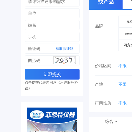
找产品
AM
品牌
pres
四方
获取验证码
价格区间
不限
70-80
点击提交代表您同意《用户服务协
产地
不限
议》
湖北
云南
厂商性质
不限
综合