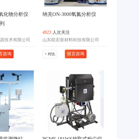
cs氮氧化物分析仪
纳克ON-3000氧氮分析仪
系列
4923
人次关注
器技术有限公司
山东联宏新材料科技有限公司
言咨询
留言咨询
+ 对比
S环境监测微站
PCME 181WS抽取式粉尘仪