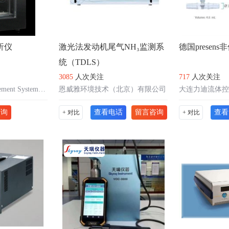
析仪
激光法发动机尾气NH₃监测系
德国presen
统（TDLS）
3085
人次关注
717
人次关注
英国Surface Measurement Systems公司
恩威雅环境技术（北京）有限公司
大连力迪流体控
咨询
查看电话
留言咨询
查看
+ 对比
+ 对比