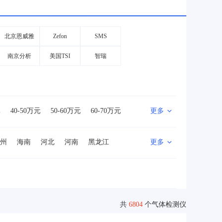
北京恩威雅
Zefon
SMS
南京分析
美国TSI
智瑞
元
40-50万元
50-60万元
60-70万元
更多
0万元
500万以上
州
海南
河北
河南
黑龙江
更多
山西
陕西
四川
新疆
西藏
地区
共
6804
个气体检测仪