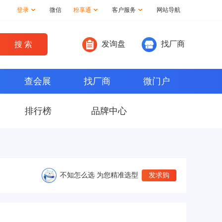
登录
微信
粉享通
客户服务
网站导航
发询盘
找厂商
查会展
找厂商
微门户
排行榜
品牌中心
不知怎么选 为您精准选型
发求购