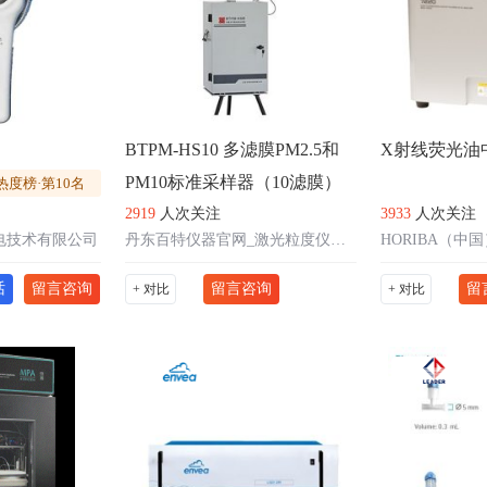
BTPM-HS10 多滤膜PM2.5和
X射线荧光油
PM10标准采样器（10滤膜）
热度榜·第10名
2919
人次关注
3933
人次关注
电技术有限公司
丹东百特仪器官网_激光粒度仪、纳米粒度仪、在线粒度仪
HORIBA（中
话
留言咨询
留言咨询
留
+ 对比
+ 对比