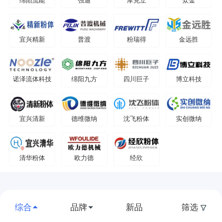
绵阳流能
强迪
摩克立
众金
宜兴精新
普渡
粉瑞得
金远胜
诺泽流体科技
绵阳九方
四川巨子
博立科技
宜兴清新
德维微纳
沈飞粉体
实创微纳
清华粉体
欧力德
经欣
综合
品牌
新品
筛选