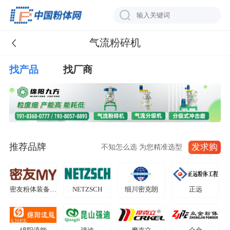
气流粉碎机
找产品
找厂商
推荐品牌
发求购
不知怎么选 为您精准选型
密友粉体装备制造
NETZSCH
细川密克朗
正远