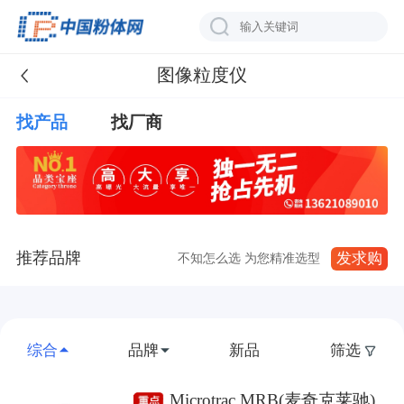
图像粒度仪
找产品
找厂商
推荐品牌
发求购
不知怎么选 为您精准选型
综合
品牌
新品
筛选
Microtrac MRB(麦奇克莱驰)