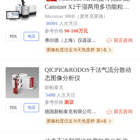
Camsizer X2干湿两用多功能粒径
及形态分析仪
Microtrac MRB（麦奇克莱驰）
36991
人次关注
参考价格
90-100万元
对比
电话
弗尔德（上海）仪器设备有限公司
留言咨询
图像粒度仪近30天热度榜·第1名
QICPIC&RODOS干法气流分散动
态图像分析仪
新帕泰克
5488
人次关注
参考价格
面议
对比
电话
德国新帕泰克有限公司（SYMPATEC GmbH）
留言咨询
图像粒度仪近30天热度榜·第4名