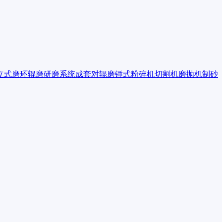
立式磨
环辊磨
研磨系统成套
对辊磨
锤式粉碎机
切割机
磨抛机
制砂