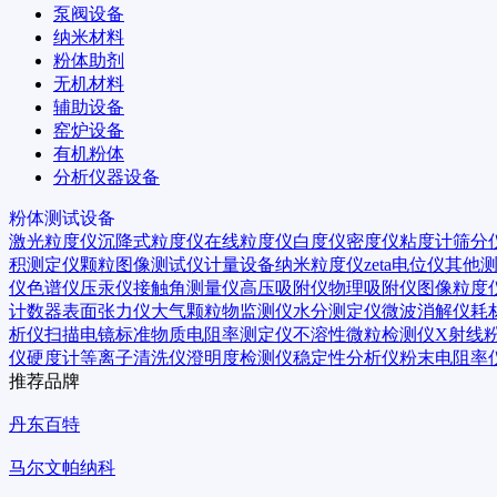
泵阀设备
纳米材料
粉体助剂
无机材料
辅助设备
窑炉设备
有机粉体
分析仪器设备
粉体测试设备
激光粒度仪
沉降式粒度仪
在线粒度仪
白度仪
密度仪
粘度计
筛分
积测定仪
颗粒图像测试仪
计量设备
纳米粒度仪
zeta电位仪
其他
仪
色谱仪
压汞仪
接触角测量仪
高压吸附仪
物理吸附仪
图像粒度
计数器
表面张力仪
大气颗粒物监测仪
水分测定仪
微波消解仪
耗
析仪
扫描电镜
标准物质
电阻率测定仪
不溶性微粒检测仪
X射线
仪
硬度计
等离子清洗仪
澄明度检测仪
稳定性分析仪
粉末电阻率
推荐品牌
丹东百特
马尔文帕纳科