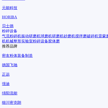
元能科技
HORIBA
贝士德
粉碎设备
气流粉碎机
振动研磨机
球磨机
研磨机
砂磨机
搅拌磨
破碎机
雷蒙
机
机械整形
实验室粉碎设备
胶体磨
推荐品牌
密友粉体装备制造
德国飞驰
正远
强迪
绵阳流能
细川密克朗