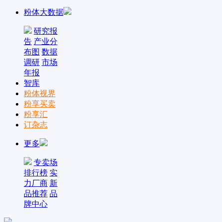
粉体大数据
研究报
告
产业分
布图
数据
调研
市场
年报
智库
粉体视界
粉享买卖
粉享汇
订杂志
更多
专卖场
排行榜
实
力厂商
新
品推荐
品
牌中心