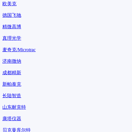
欧美克
德国飞驰
精微高博
真理光学
麦奇克/Microtrac
济南微纳
成都精新
新帕泰克
长陆智造
山东耐克特
康塔仪器
贝克曼库尔特