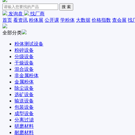
发询盘
找厂商
首页
看资讯
粉体展
公开课
学粉体
大数据
价格指数
查会展
找
全部分类
粉体测试设备
粉碎设备
分级设备
干燥设备
混合设备
非金属粉体
金属粉体
除尘设备
选矿设备
输送设备
包装设备
成型设备
分离过滤
研磨材料
耐磨材料