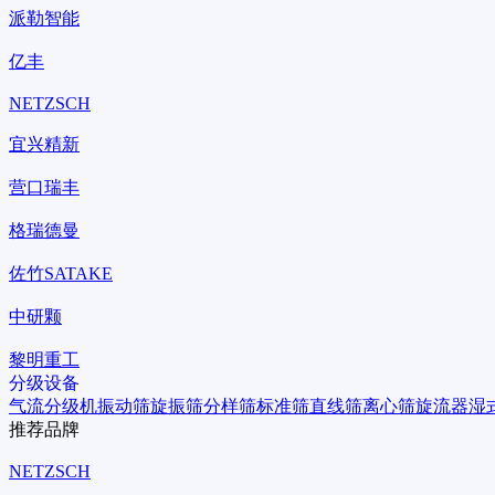
派勒智能
亿丰
NETZSCH
宜兴精新
营口瑞丰
格瑞德曼
佐竹SATAKE
中研颗
黎明重工
分级设备
气流分级机
振动筛
旋振筛
分样筛
标准筛
直线筛
离心筛
旋流器
湿
推荐品牌
NETZSCH