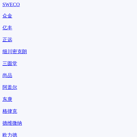
SWECO
众金
亿丰
正远
细川密克朗
三圆堂
尚品
阿盖尔
东庚
格律克
德维微纳
欧力德