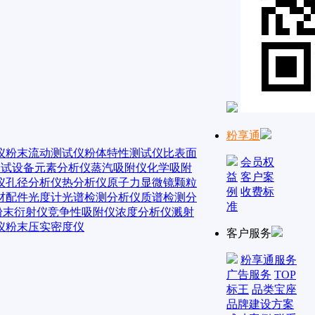
粉享通
仪
粉末流动测试仪
粉体特性测试仪
比表面
会员权
测试设备
元素分析仪
蒸汽吸附仪
化学吸附
益
客户案
仪
孔径分析仪
热分析仪
原子力显微镜
颗粒
例
收费标
材配件
光度计
光谱检测分析仪
质谱检测分
准
粉末衍射仪
竞争性吸附仪
浓度分析仪
溅射
仪
粉末压实密度仪
客户服务
粉享通服务
广告服务
TOP
标王
品类宝座
品牌建设方案