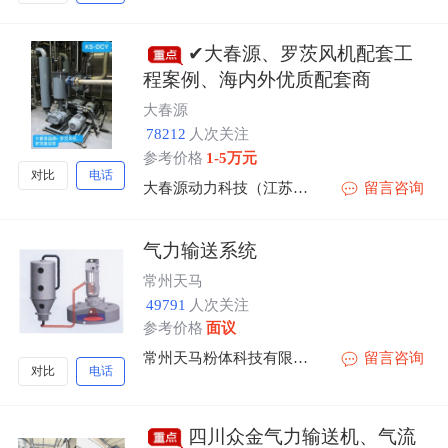
✔大春源、罗茨风机配套工
程案例、海内外优质配套商
大春源
78212
人次关注
参考价格
1-5万元
对比
电话
大春源动力科技（江苏）有限公司
留言咨询
气力输送系统
常州天马
49791
人次关注
参考价格
面议
常州天马粉体科技有限公司
留言咨询
对比
电话
四川众金气力输送机、气流