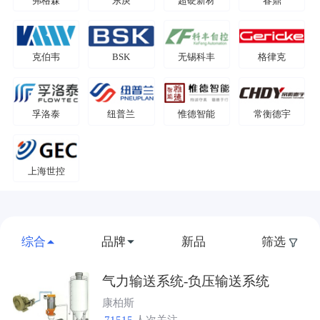
弗格森
东庚
超硬新材
春鼎
克伯韦
BSK
无锡科丰
格律克
孚洛泰
纽普兰
惟德智能
常衡德宇
上海世控
综合
品牌
新品
筛选
气力输送系统-负压输送系统
康柏斯
71515
人次关注