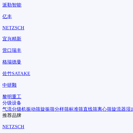
派勒智能
亿丰
NETZSCH
宜兴精新
营口瑞丰
格瑞德曼
佐竹SATAKE
中研颗
黎明重工
分级设备
气流分级机
振动筛
旋振筛
分样筛
标准筛
直线筛
离心筛
旋流器
湿
推荐品牌
NETZSCH