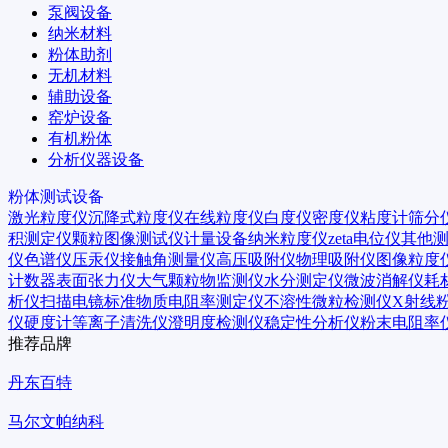
泵阀设备
纳米材料
粉体助剂
无机材料
辅助设备
窑炉设备
有机粉体
分析仪器设备
粉体测试设备
激光粒度仪
沉降式粒度仪
在线粒度仪
白度仪
密度仪
粘度计
筛分
积测定仪
颗粒图像测试仪
计量设备
纳米粒度仪
zeta电位仪
其他
仪
色谱仪
压汞仪
接触角测量仪
高压吸附仪
物理吸附仪
图像粒度
计数器
表面张力仪
大气颗粒物监测仪
水分测定仪
微波消解仪
耗
析仪
扫描电镜
标准物质
电阻率测定仪
不溶性微粒检测仪
X射线
仪
硬度计
等离子清洗仪
澄明度检测仪
稳定性分析仪
粉末电阻率
推荐品牌
丹东百特
马尔文帕纳科