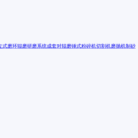
立式磨
环辊磨
研磨系统成套
对辊磨
锤式粉碎机
切割机
磨抛机
制砂