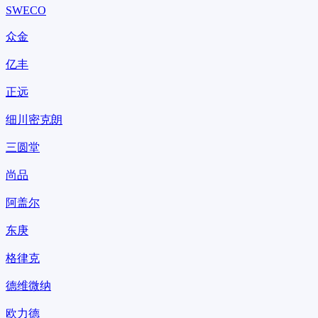
SWECO
众金
亿丰
正远
细川密克朗
三圆堂
尚品
阿盖尔
东庚
格律克
德维微纳
欧力德