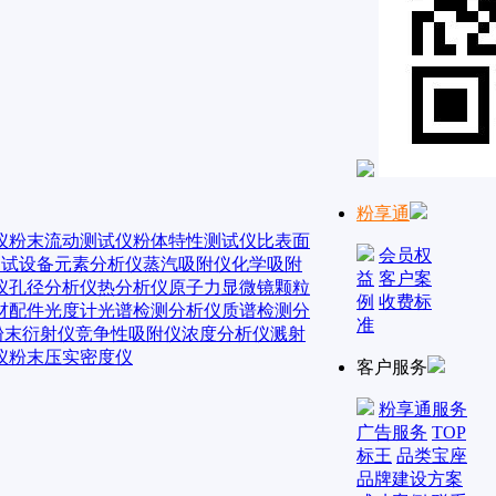
粉享通
仪
粉末流动测试仪
粉体特性测试仪
比表面
会员权
测试设备
元素分析仪
蒸汽吸附仪
化学吸附
益
客户案
仪
孔径分析仪
热分析仪
原子力显微镜
颗粒
例
收费标
材配件
光度计
光谱检测分析仪
质谱检测分
准
粉末衍射仪
竞争性吸附仪
浓度分析仪
溅射
仪
粉末压实密度仪
客户服务
粉享通服务
广告服务
TOP
标王
品类宝座
品牌建设方案