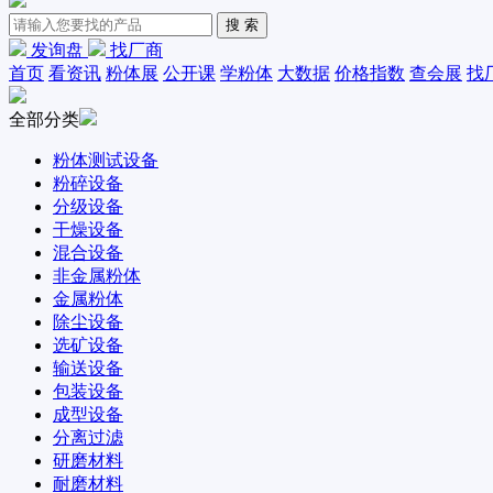
发询盘
找厂商
首页
看资讯
粉体展
公开课
学粉体
大数据
价格指数
查会展
找
全部分类
粉体测试设备
粉碎设备
分级设备
干燥设备
混合设备
非金属粉体
金属粉体
除尘设备
选矿设备
输送设备
包装设备
成型设备
分离过滤
研磨材料
耐磨材料