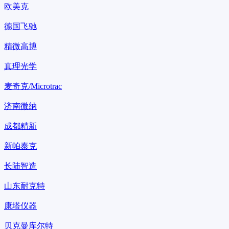
欧美克
德国飞驰
精微高博
真理光学
麦奇克/Microtrac
济南微纳
成都精新
新帕泰克
长陆智造
山东耐克特
康塔仪器
贝克曼库尔特