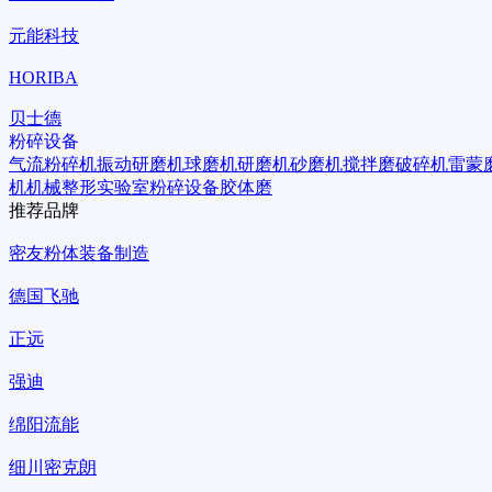
元能科技
HORIBA
贝士德
粉碎设备
气流粉碎机
振动研磨机
球磨机
研磨机
砂磨机
搅拌磨
破碎机
雷蒙
机
机械整形
实验室粉碎设备
胶体磨
推荐品牌
密友粉体装备制造
德国飞驰
正远
强迪
绵阳流能
细川密克朗