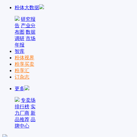
粉体大数据
研究报
告
产业分
布图
数据
调研
市场
年报
智库
粉体视界
粉享买卖
粉享汇
订杂志
更多
专卖场
排行榜
实
力厂商
新
品推荐
品
牌中心