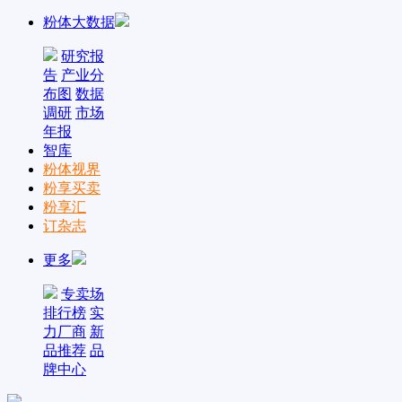
粉体大数据
研究报
告
产业分
布图
数据
调研
市场
年报
智库
粉体视界
粉享买卖
粉享汇
订杂志
更多
专卖场
排行榜
实
力厂商
新
品推荐
品
牌中心