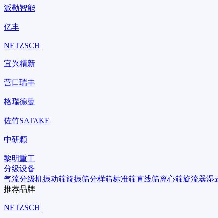
派勒智能
亿丰
NETZSCH
宜兴精新
营口瑞丰
格瑞德曼
佐竹SATAKE
中研颗
黎明重工
分级设备
气流分级机
振动筛
旋振筛
分样筛
标准筛
直线筛
离心筛
旋流器
湿
推荐品牌
NETZSCH