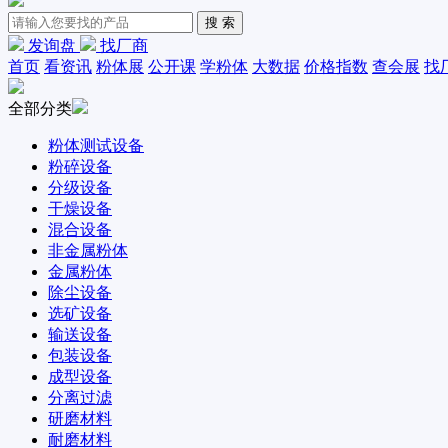
发询盘
找厂商
首页
看资讯
粉体展
公开课
学粉体
大数据
价格指数
查会展
找
全部分类
粉体测试设备
粉碎设备
分级设备
干燥设备
混合设备
非金属粉体
金属粉体
除尘设备
选矿设备
输送设备
包装设备
成型设备
分离过滤
研磨材料
耐磨材料