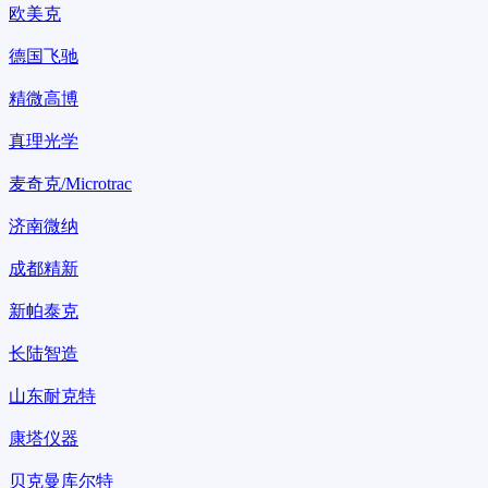
欧美克
德国飞驰
精微高博
真理光学
麦奇克/Microtrac
济南微纳
成都精新
新帕泰克
长陆智造
山东耐克特
康塔仪器
贝克曼库尔特