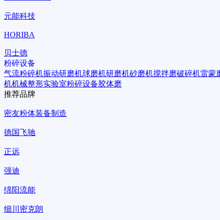
元能科技
HORIBA
贝士德
粉碎设备
气流粉碎机
振动研磨机
球磨机
研磨机
砂磨机
搅拌磨
破碎机
雷蒙
机
机械整形
实验室粉碎设备
胶体磨
推荐品牌
密友粉体装备制造
德国飞驰
正远
强迪
绵阳流能
细川密克朗