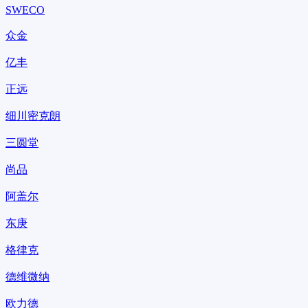
SWECO
众金
亿丰
正远
细川密克朗
三圆堂
尚品
阿盖尔
东庚
格律克
德维微纳
欧力德