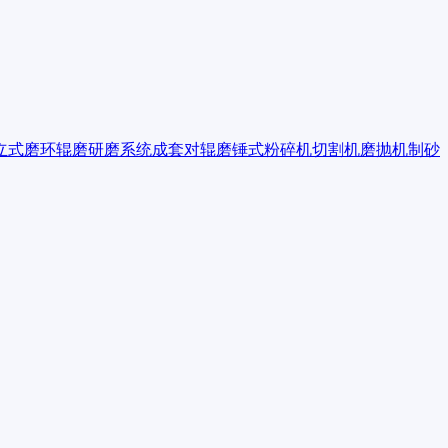
立式磨
环辊磨
研磨系统成套
对辊磨
锤式粉碎机
切割机
磨抛机
制砂