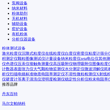
泵阀设备
纳米材料
粉体助剂
无机材料
辅助设备
窑炉设备
有机粉体
分析仪器设备
粉体测试设备
激光粒度仪
沉降式粒度仪
在线粒度仪
白度仪
密度仪
粘度计
筛分
积测定仪
颗粒图像测试仪
计量设备
纳米粒度仪
zeta电位仪
其他
仪
色谱仪
压汞仪
接触角测量仪
高压吸附仪
物理吸附仪
图像粒度
计数器
表面张力仪
大气颗粒物监测仪
水分测定仪
微波消解仪
耗
析仪
扫描电镜
标准物质
电阻率测定仪
不溶性微粒检测仪
X射线
仪
硬度计
等离子清洗仪
澄明度检测仪
稳定性分析仪
粉末电阻率
推荐品牌
丹东百特
马尔文帕纳科