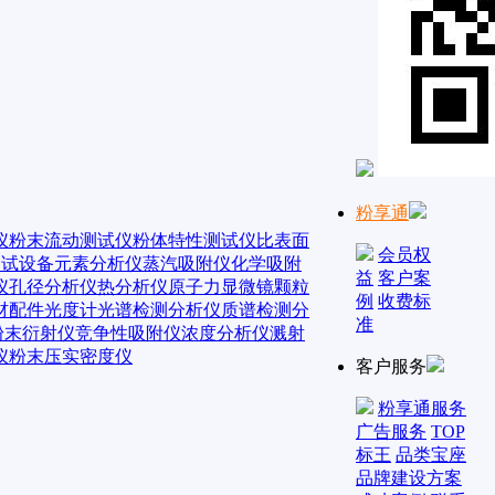
粉享通
仪
粉末流动测试仪
粉体特性测试仪
比表面
会员权
测试设备
元素分析仪
蒸汽吸附仪
化学吸附
益
客户案
仪
孔径分析仪
热分析仪
原子力显微镜
颗粒
例
收费标
材配件
光度计
光谱检测分析仪
质谱检测分
准
粉末衍射仪
竞争性吸附仪
浓度分析仪
溅射
仪
粉末压实密度仪
客户服务
粉享通服务
广告服务
TOP
标王
品类宝座
品牌建设方案