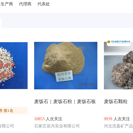
浙江
台湾
香港
澳门
美国
德国
日本
欧洲
其他国家
生产商
代理商
代表处
麦饭石｜麦饭石粉｜麦饭石板
麦饭石颗粒
榜·第1名
10853
人次关注
9939
人次关注
有限公司
石家庄辰兴实业有限公司
河北浩盈矿产品