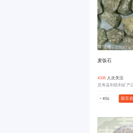
麦饭石
4508
人次关注
灵寿县利联利矿产
留言
+ 对比