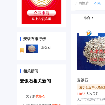
云南
厂商性质
不限
综合
麦饭石排行榜
麦饭石
相关新闻
麦饭石
麦饭石相关新闻
麦饭石近30天热度
11052
人次关注
一文了解
麦饭石
天津市燕东矿产品