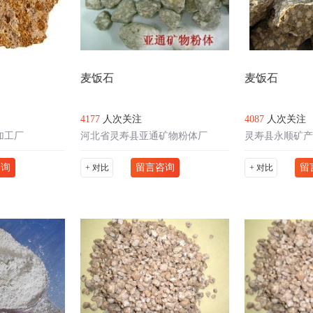
麦饭石
麦饭石
4177
人次关注
4087
人次关注
加工厂
河北省灵寿县亚通矿物粉体厂
灵寿县永顺矿产
咨询
留言咨询
留
+ 对比
+ 对比