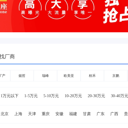
找厂商
矿产
懿哲
瑞峰
欧美亚
桓禾
京鹏
1万元以下
1-5万元
5-10万元
10-20万元
20-30万元
30-40万
万元
80-90万元
90-100万元
100-150万元
150-200万元
200-50
北京
上海
天津
重庆
安徽
福建
甘肃
广东
广西
贵
湖南
吉林
江苏
江西
辽宁
内蒙古
宁夏
青海
山东