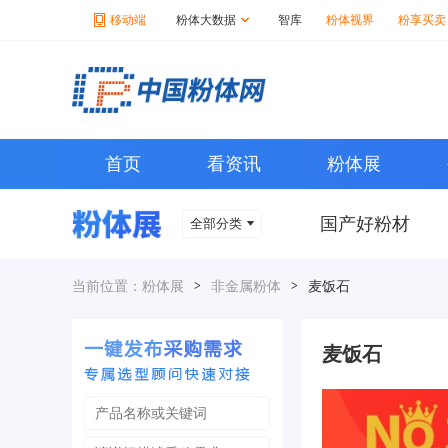
移动端
粉体大数据
智库
粉体视界
粉享买卖
首页
看资讯
粉体展
国产好粉材
全部分类
当前位置：
粉体展
>
非金属粉体
>
麦饭石
麦饭石