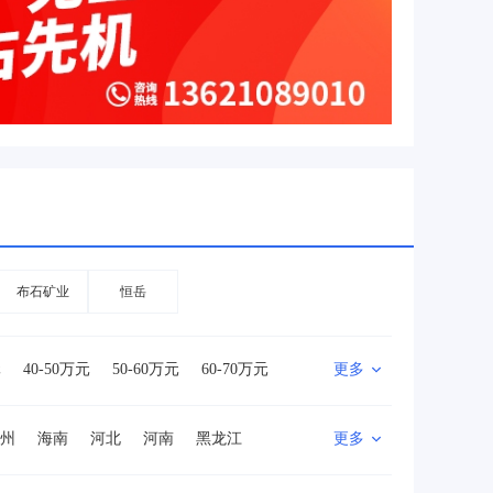
布石矿业
恒岳
元
40-50万元
50-60万元
60-70万元
更多
0万元
500万以上
州
海南
河北
河南
黑龙江
更多
山西
陕西
四川
新疆
西藏