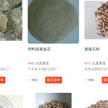
饲料级麦饭石
麦饭石粉
4442
人次关注
4317
人次关注
品加工厂
宁乡县大地矿石粉厂
灵寿县聚磊亿矿
咨询
留言咨询
留
+ 对比
+ 对比