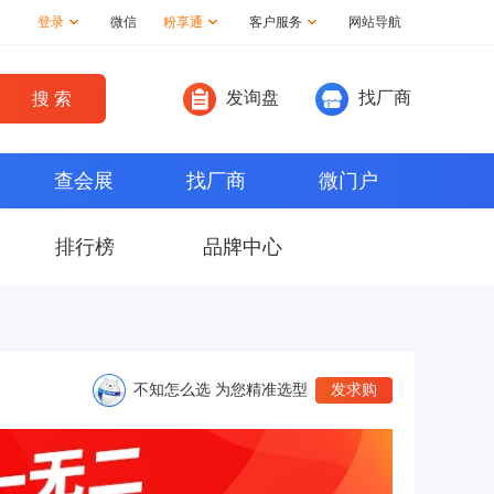
登录
微信
粉享通
客户服务
网站导航
发询盘
找厂商
查会展
找厂商
微门户
排行榜
品牌中心
不知怎么选 为您精准选型
发求购