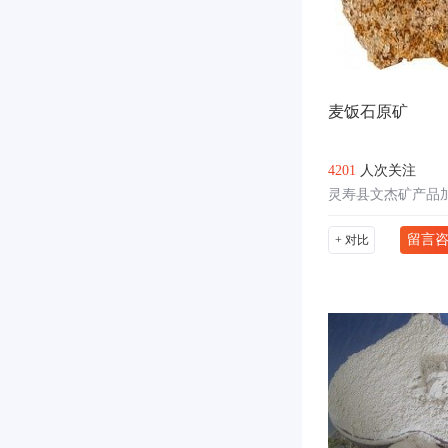
麦饭石原矿
4201
人次关注
灵寿县文杰矿产品
留言
+ 对比