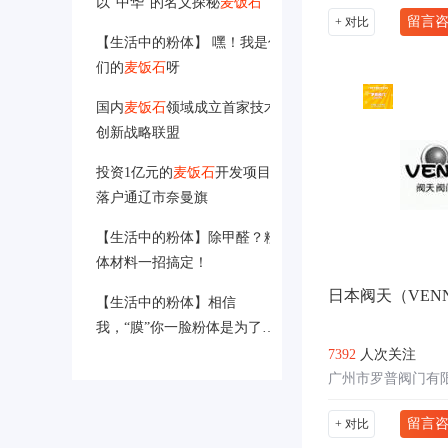
以“中华”的名义探秘
麦饭石
留言
+ 对比
【生活中的粉体】 嘿！我是你
们的
麦饭石
呀
国内
麦饭石
领域成立首家技术
创新战略联盟
投资1亿元的
麦饭石
开发项目
落户通辽市奈曼旗
【生活中的粉体】除甲醛？粉
体材料一招搞定！
日本阀天（VEN
【生活中的粉体】相信
我，“膜”你一脸粉体是为了你
好！
7392
人次关注
广州市罗普阀门有
留言
+ 对比