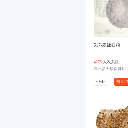
517-麦饭石粉
4276
人次关注
温州磊石康保健用
留言
+ 对比