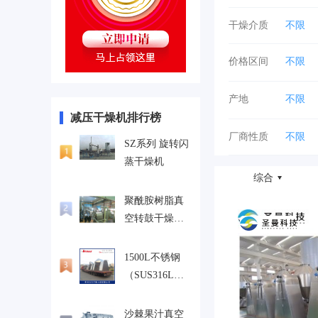
干燥介质
不限
价格区间
不限
70-80
产地
不限
减压干燥机排行榜
湖北
厂商性质
不限
云南
SZ系列 旋转闪
蒸干燥机
综合
聚酰胺树脂真
空转鼓干燥机
SZG-5000
1500L不锈钢
（SUS316L）
双锥回转干燥
机
沙棘果汁真空