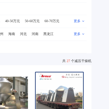
元
40-50万元
50-60万元
60-70万元
更多
0万元
500万以上
州
海南
河北
河南
黑龙江
更多
山西
陕西
四川
新疆
西藏
地区
共
27
个减压干燥机