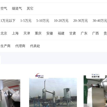
空气
烟道气
其它
1万元以下
1-5万元
5-10万元
10-20万元
20-30万元
30-40万
万元
80-90万元
90-100万元
100-150万元
150-200万元
200-50
北京
上海
天津
重庆
安徽
福建
甘肃
广东
广西
贵
湖南
吉林
江苏
江西
辽宁
内蒙古
宁夏
青海
山东
生产商
代理商
代表处
浙江
台湾
香港
澳门
美国
德国
日本
欧洲
其他国家