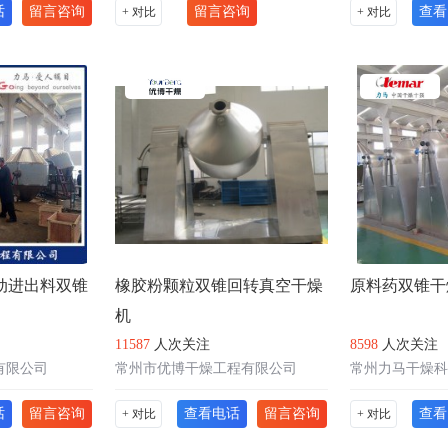
话
留言咨询
留言咨询
查看
+ 对比
+ 对比
动进出料双锥
橡胶粉颗粒双锥回转真空干燥
原料药双锥干燥器
机
11587
人次关注
8598
人次关注
有限公司
常州市优博干燥工程有限公司
常州力马干燥科
话
留言咨询
查看电话
留言咨询
查看
+ 对比
+ 对比