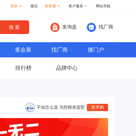
登录
微信
粉享通
客户服务
网站导航
发询盘
找厂商
查会展
找厂商
微门户
排行榜
品牌中心
不知怎么选 为您精准选型
发求购