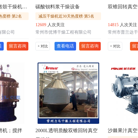
聚酰胺树脂真空转鼓干燥机SZG-5000
碳酸钡料浆干燥设备
双锥回转真空
热度榜·第2名
减压干燥机近30天热度榜·第5名
12609
人次关注
14815
人次关注
有限公司
常州市优博干燥工程有限公司
常州市普兰达干
话
留言咨询
查看电话
留言咨询
留
+ 对比
+ 对比
磨机；搅拌
2000L透明质酸双锥回转真空
沙棘果汁真空