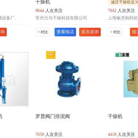
干燥机
减压干燥机近3
9644
人次关注
7942
人次关注
设备厂.
常州力马干燥科技有限公司
上海敏杰制药机
咨询
查看电话
留言咨询
留
+ 对比
+ 对比
机
罗普阀门排泥阀
干燥机
7659
人次关注
4418
人次关注