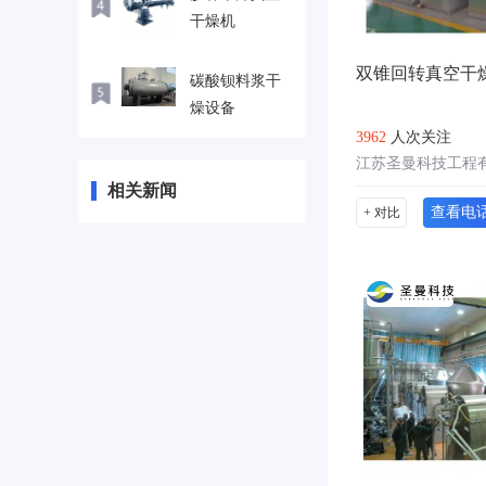
干燥机
​双锥回转真空干燥
碳酸钡料浆干
燥设备
3962
人次关注
江苏圣曼科技工程
相关新闻
查看电
+ 对比