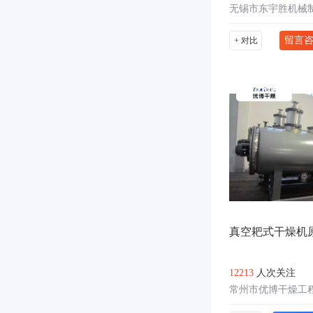
无锡市东宇胜机械
留言
+ 对比
真空耙式干燥机
12213
人次关注
常州市优博干燥工