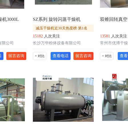
机3000L
SZ系列 旋转闪蒸干燥机
双锥回转真空
减压干燥机近30天热度榜·第1名
15182
人次关注
13581
人次关注
有限公司
长沙万华粉体设备有限公司
常州市优博干燥
话
留言咨询
查看电话
留言咨询
查看
+ 对比
+ 对比