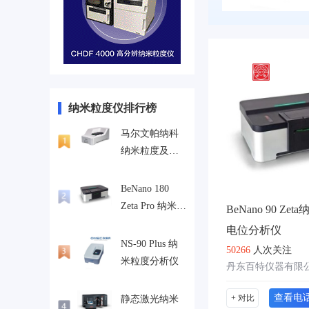
纳米粒度仪排行榜
马尔文帕纳科
纳米粒度及电
位分析仪
Zetasizer Ultra
BeNano 180
Zeta Pro 纳米粒
BeNano 90 Ze
度及 Zeta 电位
电位分析仪
仪
NS-90 Plus 纳
50266
人次关注
米粒度分析仪
丹东百特仪器有限
查看电
+ 对比
静态激光纳米