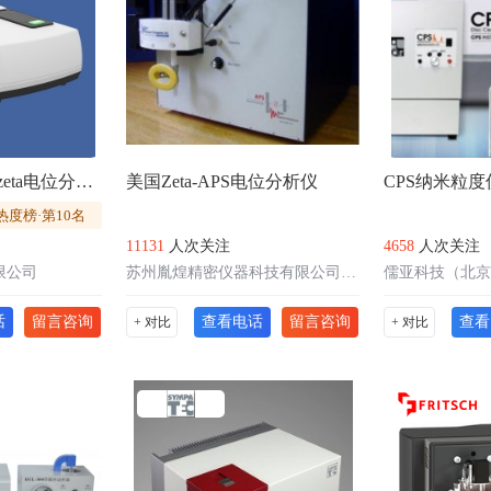
​ 纳米激光粒度及zeta电位分析仪
美国Zeta-APS电位分析仪
CPS纳米粒度
热度榜·第10名
11131
人次关注
4658
人次关注
限公司
苏州胤煌精密仪器科技有限公司-伞棚灯、不溶性微粒
儒亚科技（北京
话
留言咨询
查看电话
留言咨询
查看
+ 对比
+ 对比