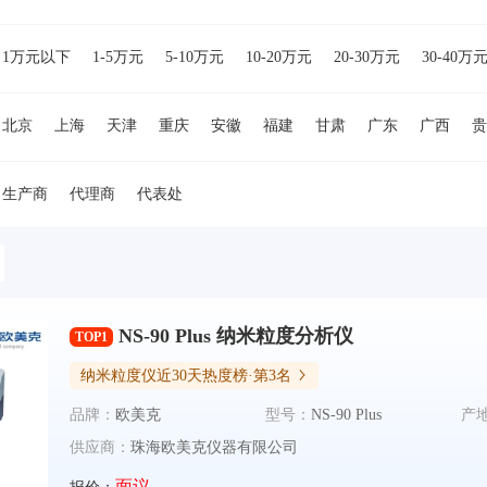
1万元以下
1-5万元
5-10万元
10-20万元
20-30万元
30-40万
万元
80-90万元
90-100万元
100-150万元
150-200万元
200-50
北京
上海
天津
重庆
安徽
福建
甘肃
广东
广西
贵
湖南
吉林
江苏
江西
辽宁
内蒙古
宁夏
青海
山东
浙江
台湾
香港
澳门
美国
德国
日本
欧洲
其他国家
生产商
代理商
代表处
NS-90 Plus 纳米粒度分析仪
TOP1
纳米粒度仪近30天热度榜·第3名
品牌：
欧美克
型号：
NS-90 Plus
产
供应商：
珠海欧美克仪器有限公司
面议