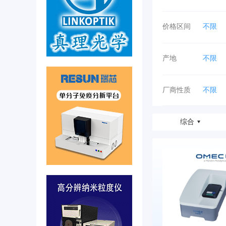
价格区间
不限
70-80
产地
不限
湖北
云南
厂商性质
不限
综合