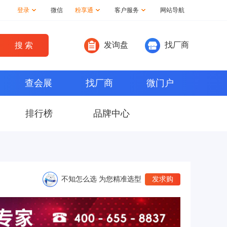
登录
微信
粉享通
客户服务
网站导航
发询盘
找厂商
查会展
找厂商
微门户
排行榜
品牌中心
不知怎么选 为您精准选型
发求购