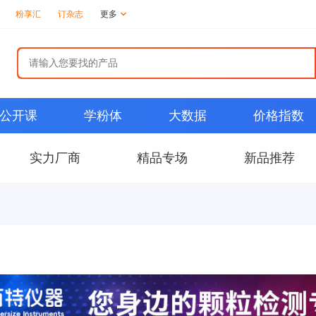
粉享汇
订杂志
更多
公开课
学粉体
大数据
价格指数
实力厂商
精品专场
新品推荐