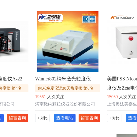
度仪A-22
Winner802纳米激光粒度仪
美国PSS Nico
度仪及Zeta
热度榜·第4名
纳米粒度仪近30天热度榜·第6名
19561
人次关注
15050
人次关注
有限公司
济南微纳颗粒仪器股份有限公司
上海奥法美嘉生
话
留言咨询
查看电话
留言咨询
查看
+ 对比
+ 对比