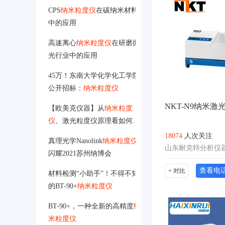
CPS
纳米粒度仪
在碳纳米材料
中的应用
高速离心
纳米粒度仪
在研磨抛
光行业中的应用
45万！东南大学化学化工学院
公开招标：
纳米粒度仪
NKT-N9纳米激
【欧美克仪器】从
纳米粒度
仪
、激光粒度仪原理看如何选
择粒度测试方法
18074
人次关注
真理光学Nanolink
纳米粒度仪
山东耐克特分析仪
闪耀2021苏州纳博会
查看电
+ 对比
材料检测“小助手”！不得不知
的BT-90+
纳米粒度仪
BT-90+，一种全新的高精度
纳
米粒度仪