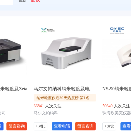
报价：
ta纳米粒度及Zeta
马尔文帕纳科纳米粒度及电位分析仪Zetasizer Ultra
NS-90纳米
纳米粒度仪近30天热度榜·第1名
66841
人次关注
50640
人次关注
公司
马尔文帕纳科
珠海欧美克仪器
话
留言咨询
查看电话
留言咨询
查看
+ 对比
+ 对比