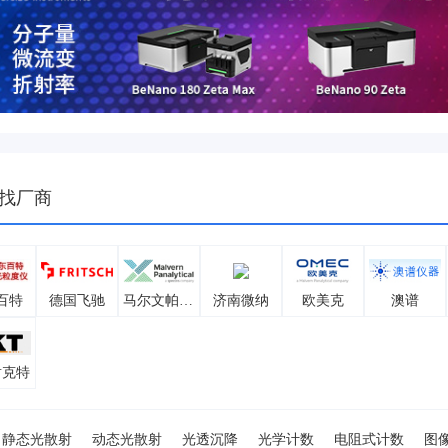
找厂商
百特
德国飞驰
马尔文帕纳科
济南微纳
欧美克
澳谱
耐克特
静态光散射
动态光散射
光透沉降
光学计数
电阻式计数
图