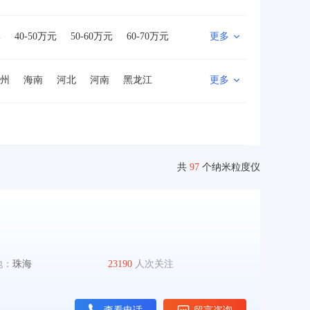
元
40-50万元
50-60万元
60-70万元
更多
0万元
500万以上
州
海南
河北
河南
黑龙江
更多
山西
陕西
四川
新疆
西藏
地区
共
97
个纳米粒度仪
地：
珠海
23190
人次关注
查看电话
留言咨询