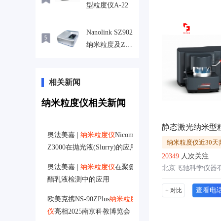
型粒度仪A-22
Nanolink SZ902
纳米粒度及Zeta
电位仪
相关新闻
纳米粒度仪相关新闻
静态激光纳米型粒
奥法美嘉 |
纳米粒度仪
Nicomp
纳米粒度仪近30天
Z3000在抛光液(Slurry)的应用
20349
人次关注
奥法美嘉 |
纳米粒度仪
在聚氨
北京飞驰科学仪器
酯乳液检测中的应用
查看电
+ 对比
欧美克携NS-90ZPlus
纳米粒度
仪
亮相2025南京科教博览会