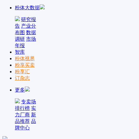
粉体大数据
研究报
告
产业分
布图
数据
调研
市场
年报
智库
粉体视界
粉享买卖
粉享汇
订杂志
更多
专卖场
排行榜
实
力厂商
新
品推荐
品
牌中心