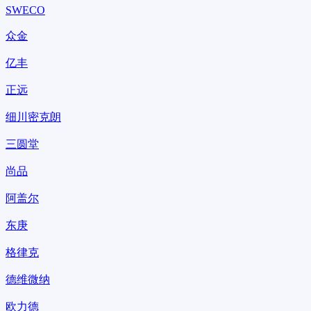
SWECO
众金
亿丰
正远
细川密克朗
三圆堂
尚品
阿盖尔
东庚
格律克
德维微纳
欧力德