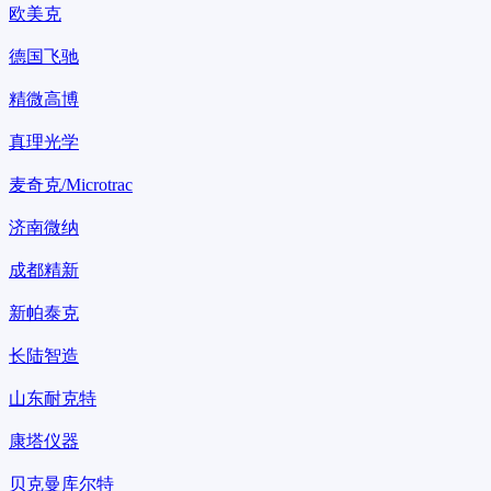
欧美克
德国飞驰
精微高博
真理光学
麦奇克/Microtrac
济南微纳
成都精新
新帕泰克
长陆智造
山东耐克特
康塔仪器
贝克曼库尔特