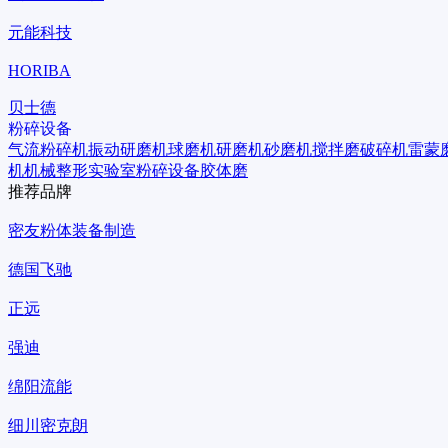
元能科技
HORIBA
贝士德
粉碎设备
气流粉碎机
振动研磨机
球磨机
研磨机
砂磨机
搅拌磨
破碎机
雷蒙
机
机械整形
实验室粉碎设备
胶体磨
推荐品牌
密友粉体装备制造
德国飞驰
正远
强迪
绵阳流能
细川密克朗