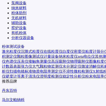
泵阀设备
纳米材料
粉体助剂
无机材料
辅助设备
窑炉设备
有机粉体
分析仪器设备
粉体测试设备
激光粒度仪
沉降式粒度仪
在线粒度仪
白度仪
密度仪
粘度计
筛分
积测定仪
颗粒图像测试仪
计量设备
纳米粒度仪
zeta电位仪
其他
仪
色谱仪
压汞仪
接触角测量仪
高压吸附仪
物理吸附仪
图像粒度
计数器
表面张力仪
大气颗粒物监测仪
水分测定仪
微波消解仪
耗
析仪
扫描电镜
标准物质
电阻率测定仪
不溶性微粒检测仪
X射线
仪
硬度计
等离子清洗仪
澄明度检测仪
稳定性分析仪
粉末电阻率
推荐品牌
丹东百特
马尔文帕纳科