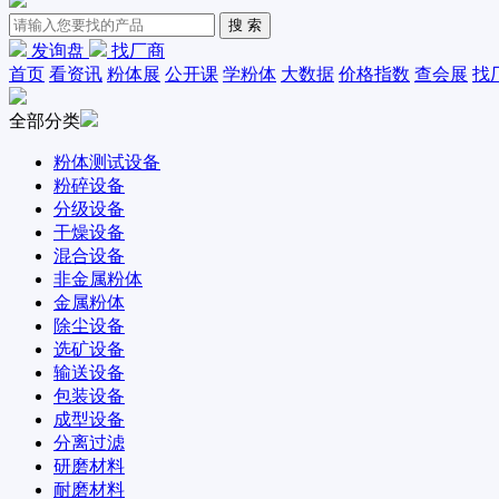
发询盘
找厂商
首页
看资讯
粉体展
公开课
学粉体
大数据
价格指数
查会展
找
全部分类
粉体测试设备
粉碎设备
分级设备
干燥设备
混合设备
非金属粉体
金属粉体
除尘设备
选矿设备
输送设备
包装设备
成型设备
分离过滤
研磨材料
耐磨材料