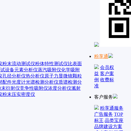
粉享通
仪
粉末流动测试仪
粉体特性测试仪
比表面
会员权
测试设备
元素分析仪
蒸汽吸附仪
化学吸附
益
客户案
仪
孔径分析仪
热分析仪
原子力显微镜
颗粒
例
收费标
材配件
光度计
光谱检测分析仪
质谱检测分
准
粉末衍射仪
竞争性吸附仪
浓度分析仪
溅射
仪
粉末压实密度仪
客户服务
粉享通服务
广告服务
TOP
标王
品类宝座
品牌建设方案