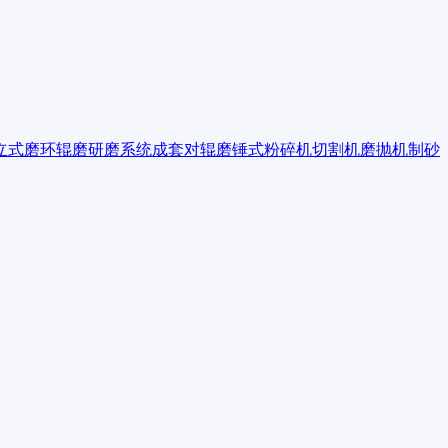
立式磨
环辊磨
研磨系统成套
对辊磨
锤式粉碎机
切割机
磨抛机
制砂