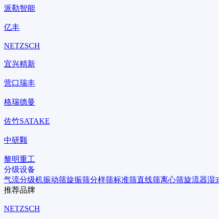
派勒智能
亿丰
NETZSCH
宜兴精新
营口瑞丰
格瑞德曼
佐竹SATAKE
中研颗
黎明重工
分级设备
气流分级机
振动筛
旋振筛
分样筛
标准筛
直线筛
离心筛
旋流器
湿
推荐品牌
NETZSCH