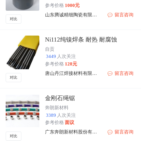
参考价格
1000元
山东腾诚精细陶瓷有限公司
留言咨询
对比
Ni112纯镍焊条 耐热 耐腐蚀
自贡
3449
人次关注
参考价格
128元
唐山丹江焊接材料有限公司
留言咨询
对比
金刚石绳锯
奔朗新材料
3389
人次关注
参考价格
面议
广东奔朗新材料股份有限公司
留言咨询
对比