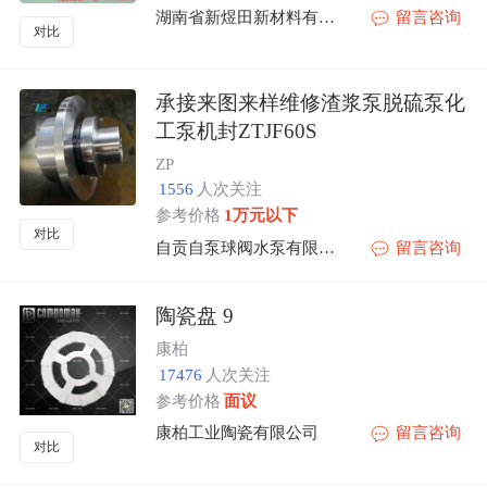
湖南省新煜田新材料有限公司
留言咨询
对比
承接来图来样维修渣浆泵脱硫泵化
工泵机封ZTJF60S
ZP
1556
人次关注
参考价格
1万元以下
对比
自贡自泵球阀水泵有限公司
留言咨询
陶瓷盘 9
康柏
17476
人次关注
参考价格
面议
康柏工业陶瓷有限公司
留言咨询
对比