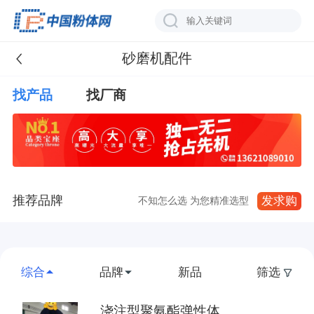
砂磨机配件
找产品
找厂商
推荐品牌
发求购
不知怎么选 为您精准选型
综合
品牌
新品
筛选
浇注型聚氨酯弹性体