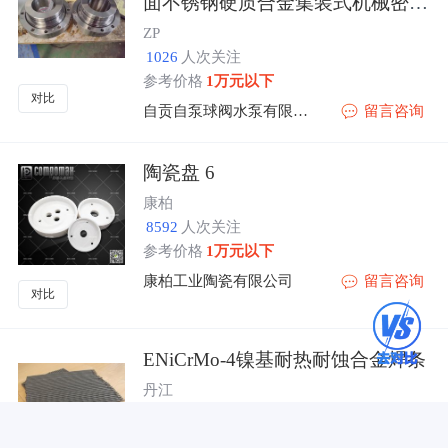
面不锈钢硬质合金集装式机械密封
件
ZP
1026
人次关注
参考价格
1万元以下
对比
自贡自泵球阀水泵有限公司
留言咨询
陶瓷盘 6
康柏
8592
人次关注
参考价格
1万元以下
康柏工业陶瓷有限公司
留言咨询
对比
ENiCrMo-4镍基耐热耐蚀合金焊条
丹江
2058
人次关注
参考价格
148元