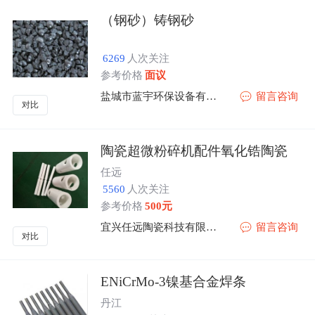
（钢砂）铸钢砂
6269
人次关注
参考价格
面议
盐城市蓝宇环保设备有限公司
留言咨询
对比
陶瓷超微粉碎机配件氧化锆陶瓷
任远
5560
人次关注
参考价格
500元
宜兴任远陶瓷科技有限公司
留言咨询
对比
ENiCrMo-3镍基合金焊条
丹江