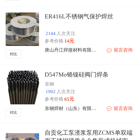
ER416L不锈钢气保护焊丝
2144
人次关注
参考价格
14元
唐山丹江焊接材料有限公司
留言咨询
对比
D547Mo铬镍硅阀门焊条
东钢
1902
人次关注
参考价格
65元
东钢焊材（山东）有限公司
留言咨询
对比
自贡化工泵渣浆泵用ZCMS单双端