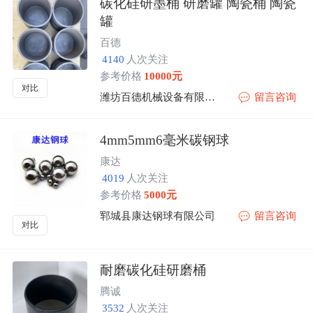
碳化硅研墨桶 研磨罐 陶瓷桶 陶瓷
罐
百德
4140
人次关注
参考价格
10000元
对比
潍坊百德机械设备有限公司
留言咨询
4mm5mm6毫米碳钢球
康达
4019
人次关注
参考价格
5000元
郓城县康达钢球有限公司
留言咨询
对比
耐磨碳化硅研磨桶
腾诚
3532
人次关注