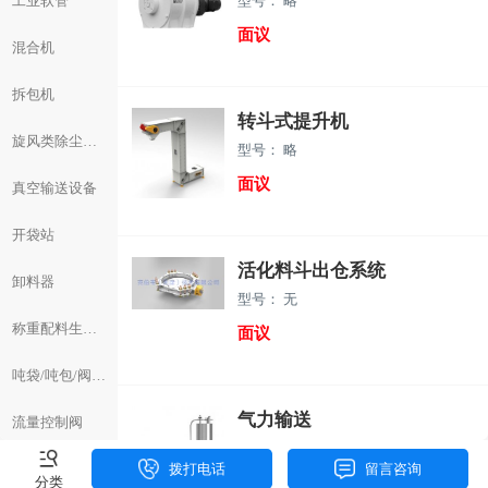
工业软管
型号： 略
面议
混合机
拆包机
转斗式提升机
旋风类除尘装置
型号： 略
面议
真空输送设备
开袋站
活化料斗出仓系统
卸料器
型号： 无
称重配料生产线
面议
吨袋/吨包/阀口袋
气力输送
流量控制阀
型号： 略
拨打电话
留言咨询
分类
面议