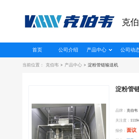
克伯
首页
公司介绍
产品中心
公司动
当前位置：
克伯韦
产品中心
淀粉管链输送机
>
>
淀粉管
品牌：
克伯韦
关注度：
1119
面议
报价：