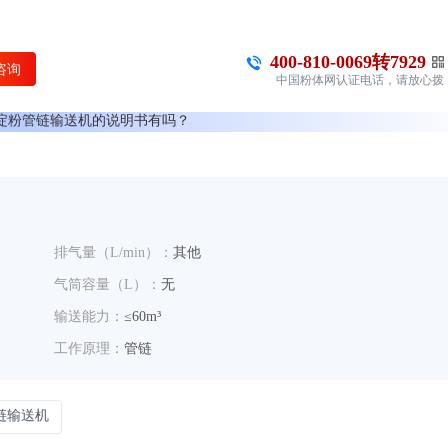
淀粉管链输送机的工作原理介绍？
400-810-0069转7929
淀粉管链输送机的使用方法？
咨询
中国粉体网认证电话，请放心拨
淀粉管链输送机多少钱一台？
打
淀粉管链输送机的说明书有吗？
淀粉管链输送机的报价含票含运费吗？
淀粉管链输送机有现货吗？
淀粉管链输送机是国产还是进口的？
有淀粉管链输送机的详细技术参数吗？
排气量（L/min）：
其他
淀粉管链输送机可以应用在哪些领域？
气筒容量（L）：
无
0有办事机构吗？
输送能力：
≤60m³
0销售电话是多少？
工作原理：
管链
链输送机