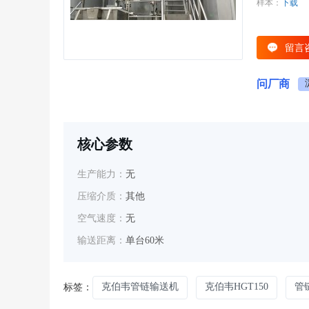
样本：
下载
留言
问厂商
核心参数
生产能力：
无
压缩介质：
其他
空气速度：
无
输送距离：
单台60米
克伯韦管链输送机
克伯韦HGT150
管
标签：