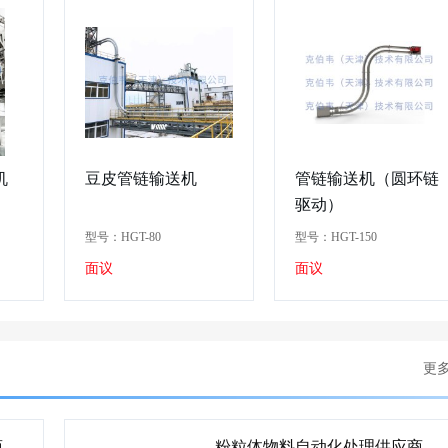
机
豆皮管链输送机
管链输送机（圆环链
驱动）
型号：HGT-80
型号：HGT-150
面议
面议
更
商
粉粒体物料自动化处理供应商