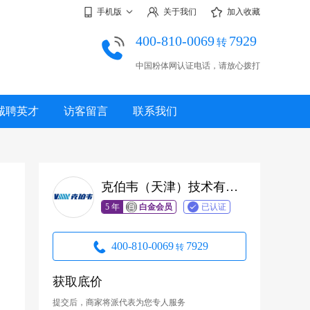
手机版
关于我们
加入收藏
400-810-0069
7929
转
中国粉体网认证电话，请放心拨打
诚聘英才
访客留言
联系我们
克伯韦（天津）技术有限公司
5 年
白金会员
已认证
400-810-0069
7929
转
获取底价
提交后，商家将派代表为您专人服务