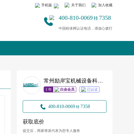
手机版
关于我们
加入收藏
400-810-0069
7358
转
中国粉体网认证电话，请放心拨打
常州励岸宝机械设备科技有限公司
1 年
白金会员
已认证
400-810-0069
7358
转
获取底价
提交后，商家将派代表为您专人服务