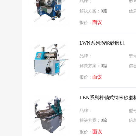
品牌：
型
解决方案：
0篇
信
面议
报价：
LWN系列涡轮砂磨机
品牌：
型
解决方案：
0篇
信
面议
报价：
LBN系列棒销式纳米砂磨
品牌：
型
解决方案：
0篇
信
面议
报价：