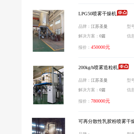
​LPG50喷雾干燥机
品牌：
江苏圣曼
型
解决方案：
0篇
信
450000元
报价：
200kg/h喷雾造粒机
品牌：
江苏圣曼
型
解决方案：
0篇
信
780000元
报价：
​可再分散性乳胶粉喷雾干燥机