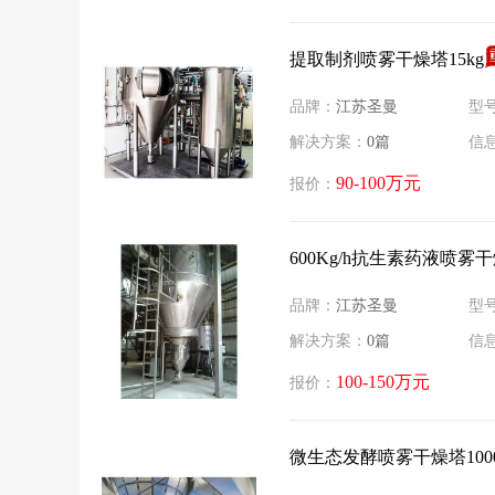
​提取制剂喷雾干燥塔15kg
品牌：
江苏圣曼
型
解决方案：
0篇
信
90-100万元
报价：
600Kg/h抗生素药液喷雾
品牌：
江苏圣曼
型
解决方案：
0篇
信
100-150万元
报价：
​微生态发酵喷雾干燥塔1000