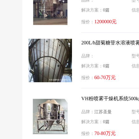
品牌：
型
解决方案：
0篇
信
1200000元
报价：
​200L/h甜菊糖苷水溶液
品牌：
型
解决方案：
0篇
信
60-70万元
报价：
VH粉喷雾干燥机系统500kg
品牌：
江苏圣曼
型
解决方案：
0篇
信
70-80万元
报价：