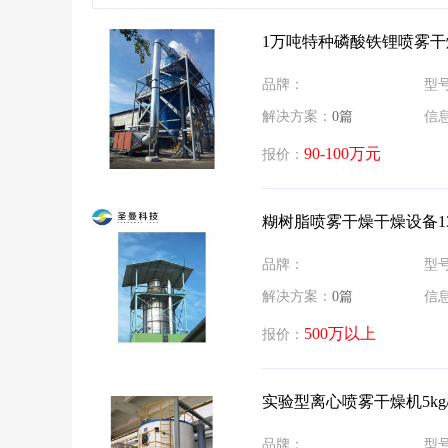
气流干燥设备
烘干机
​1万吨特种磷酸铁锂喷雾
其他干燥设备
混料机
品牌：
型
碳管炉
解决方案：
0篇
信
90-100万元
报价：
糊树脂喷雾干燥干燥设备1300
品牌：
型
解决方案：
0篇
信
500万以上
报价：
实验型离心喷雾干燥机5kg/
品牌：
型