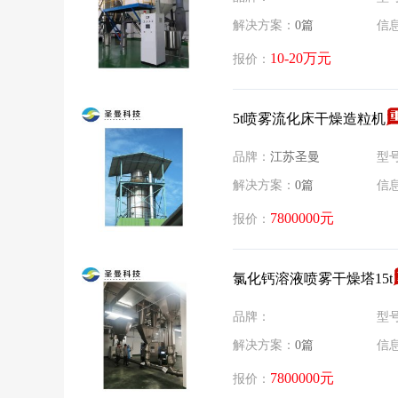
解决方案：
0篇
信
10-20万元
报价：
5t喷雾流化床干燥造粒机
品牌：
江苏圣曼
型
解决方案：
0篇
信
7800000元
报价：
氯化钙溶液喷雾干燥塔15t
品牌：
型
解决方案：
0篇
信
7800000元
报价：