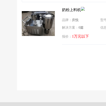
奶粉上料机
品牌：
庆悦
型
解决方案：
0篇
信
1万元以下
报价：