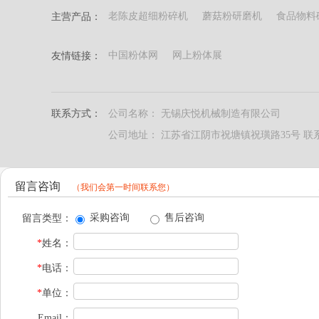
老陈皮超细粉碎机
蘑菇粉研磨机
食品物料
主营产品：
中国粉体网
网上粉体展
友情链接：
联系方式：
公司名称： 无锡庆悦机械制造有限公司
公司地址： 江苏省江阴市祝塘镇祝璜路35号 联系人
留言咨询
（我们会第一时间联系您）
采购咨询
售后咨询
留言类型：
*
姓名：
*
电话：
*
单位：
Email：