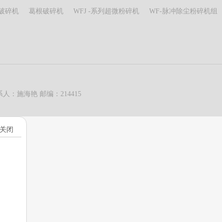
破碎机
葛根破碎机
WFJ -系列超微粉碎机
WF-脉冲除尘粉碎机组
：施海艳 邮编：214415
关闭