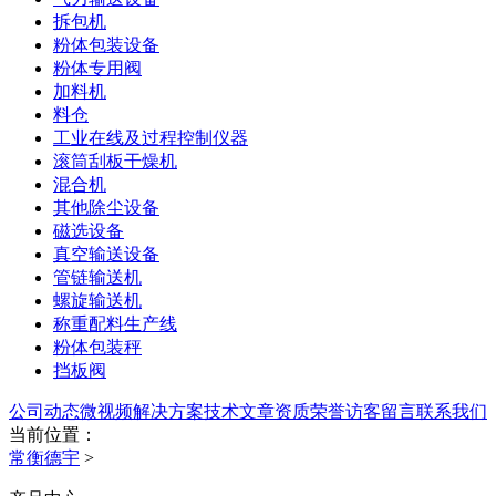
拆包机
粉体包装设备
粉体专用阀
加料机
料仓
工业在线及过程控制仪器
滚筒刮板干燥机
混合机
其他除尘设备
磁选设备
真空输送设备
管链输送机
螺旋输送机
称重配料生产线
粉体包装秤
挡板阀
公司动态
微视频
解决方案
技术文章
资质荣誉
访客留言
联系我们
当前位置：
常衡德宇
>