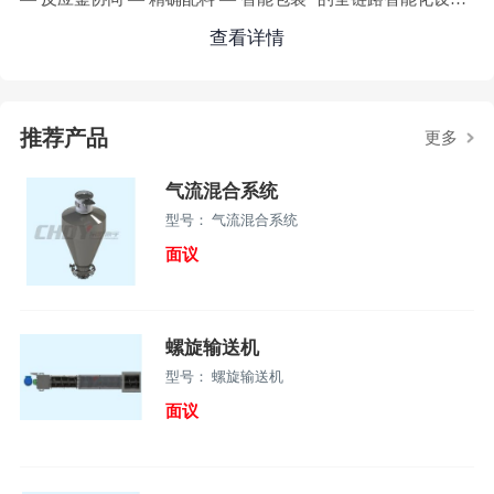
及定制化解决方案，深度赋能新能源、新材料、精细化工、食
查看详情
品医药等领域的粉体生产升级。聚焦细分场景，更懂行业需
求：无论是锂电池材料（正极 / 负极 / 添加剂）的精密配比，
化妆品高端粉体原料的稳定输送，橡胶塑料功能母粒的均匀混
推荐产品
合，还是医药行业原料药微粉化的精细加工，常衡德宇总
更多
气流混合系统
型号： 气流混合系统
面议
螺旋输送机
型号： 螺旋输送机
面议