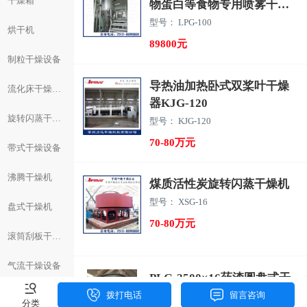
干燥箱
物蛋白等食物专用喷雾干燥
机设备
型号： LPG-100
烘干机
89800元
制粒干燥设备
导热油加热卧式双桨叶干燥
流化床干燥设备
器KJG-120
旋转闪蒸干燥机
型号： KJG-120
70-80万元
带式干燥设备
沸腾干燥机
煤质活性炭旋转闪蒸干燥机
型号： XSG-16
盘式干燥机
70-80万元
滚筒刮板干燥机
气流干燥设备
PLG-2500×16药渣圆盘式干
燥机
混合机
拨打电话
留言咨询
分类