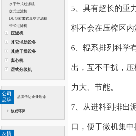
水平带式过滤机
5、具有超长的重
盘式过滤机
DU型胶带式真空过滤机
带式过滤机
料不会在压榨区内
压滤机
其它辅助设备
6、辊系排列科学
其他干燥设备
离心机
出，互不干扰，压
湿式分级机
力大、节能。
公司
品牌传达企业理念
品牌
7、从进料到排出
核威环保
口，便于微机集中
友情