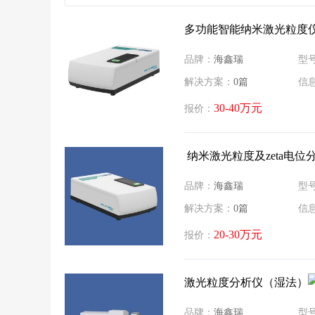
zeta电位仪
元素分析仪
多功能智能纳米激光粒度
图像粒度仪
孔径分析仪
品牌：
海鑫瑞
型
微波消解仪
解决方案：
0篇
信
30-40万元
报价：
​ 纳米激光粒度及zeta电位
品牌：
海鑫瑞
型
解决方案：
0篇
信
20-30万元
报价：
激光粒度分析仪（湿法）
品牌：
海鑫瑞
型