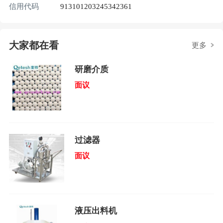
信用代码
913101203245342361
大家都在看
更多
研磨介质
面议
过滤器
面议
液压出料机