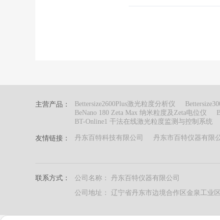
Bettersize2600Plus激光粒度分析仪
Betters
主营产品：
BeNano 180 Zeta Max 纳米粒度及Zeta电位仪
BT-Online1 干法在线激光粒度监测与控制系统
丹东百特科技有限公司
丹东市百特仪器有限
友情链接：
联系方式：
公司名称： 丹东百特仪器有限公司
公司地址： 辽宁省丹东市边境合作区金泉工业区甘泉