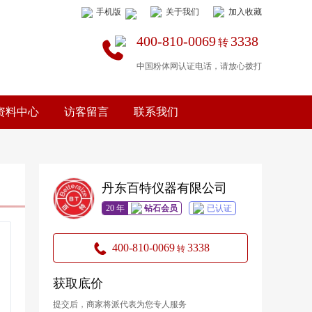
手机版
关于我们
加入收藏
400-810-0069
3338
转
中国粉体网认证电话，请放心拨打
资料中心
访客留言
联系我们
丹东百特仪器有限公司
20 年
钻石会员
已认证
400-810-0069
3338
转
获取底价
提交后，商家将派代表为您专人服务