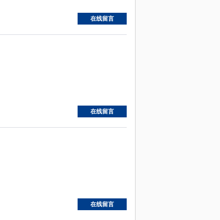
在线留言
在线留言
在线留言