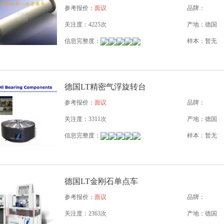
参考报价：
面议
品牌：
关注度：4225次
产地：德国
信息完整度：
样本：暂无
德国LT精密气浮旋转台
参考报价：
面议
品牌：
关注度：3311次
产地：德国
信息完整度：
样本：暂无
德国LT金刚石单点车
参考报价：
面议
品牌：
关注度：2363次
产地：德国