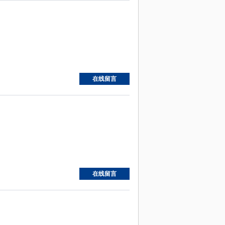
在线留言
在线留言