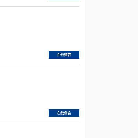
在线留言
在线留言