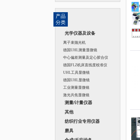
产品
分类
光学仪器及设备
离子束抛光机
德国UHL测量显微镜
中心偏差测量及定心胶合仪
德国FLZ机床直线度校准仪
UHL工具显微镜
德国UHL显微镜
工业测量显微镜
激光共焦显微镜
测量/计量仪器
其他
纺织行业专用仪器
磨具