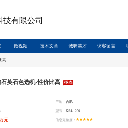
科技有限公司
态
微视频
技术文章
诚聘英才
访客留言
比高
鑫石英石色选机-性价比高
产地：
合肥
5
型号：
KS4-1200
0万元
信息完整度：