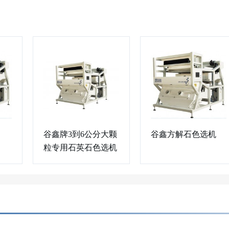
谷鑫牌3到6公分大颗
谷鑫方解石色选机
粒专用石英石色选机