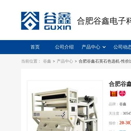
合肥谷鑫电子
首页
公司介绍
产品中心
公司动
当前位置：
谷鑫
产品中心
合肥谷鑫石英石色选机-性价
>
>
合肥谷
品牌：
谷鑫
关注度：
3054
20-3
报价：