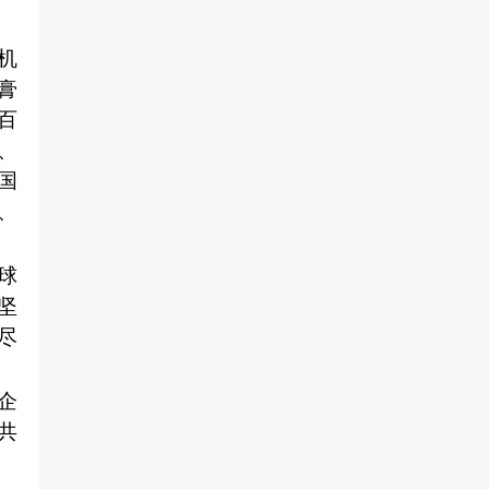
机
膏
百
、
国
、
球
坚
尽
企
共