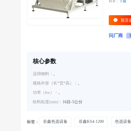
样本：
下载
留言
问厂商
核心参数
适用物料：
。
规格外形（长*宽*高）：
。
功率（kw）：
。
给料粒度(mm)：
16目-5公分
谷鑫色选设备
谷鑫KS4-1200
色选设
标签：