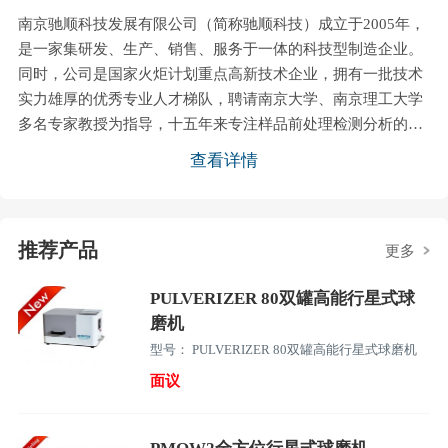
南京驰顺科技发展有限公司（简称驰顺科技）成立于2005年，
是一家集研发、生产、销售、服务于一体的科技型制造企业。
同时，公司是国家火炬计划重点高新技术企业，拥有一批技术
实力雄厚的优秀专业人才梯队，聘请南京大学、南京理工大学
多名专家教授为指导，十五年来专注样品前处理检测分析的技
术研发生产。公司主要产品有真空手套箱、行星式球磨机、储
查看详情
氢材料测试仪、马弗炉、CVD管式炉等，广泛应于科研分析、
地质冶金、电子制造、生物制药、环境工程等行业和领域。公
司产品拥有多项实用新型**及软著，且通过欧盟CE认证，性能
推荐产品
指标均达到了国际****。产品销往国内近三十个省市、自治
更多
区，部分产品先后出口美国、德国、澳大利亚、韩国、
PULVERIZER 80双罐高能行星式球
磨机
型号： PULVERIZER 80双罐高能行星式球磨机
面议