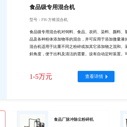
食品级专用混合机
型号：FH-方锥混合机
食品级专用混合机对饲料、食品、农药、染料、颜料、
品及各种粉体添加物等的混合，并可应用于添加微量液
混合机适用于比重不同之粉碎或加其它添加物之混和。
斜角度，便于出料及清洁的需要。设有自动定时装置。可
料，无粉尘泄漏和飞扬现象出现。采用重力扩散原理混
碎。筒体采用优质不锈钢制作，内外壁都经抛光处理，
1-5万元
操作简单，容易清洗。食品级专用混合机技术参数：型号
查看详情
食品厂脉冲除尘粉碎机