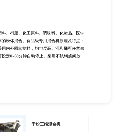
塑料、树脂、化工原料、调味料、化妆品、医学
体的粉体混合。食品级专用混合机原理及特点：
采用内外回转搅拌，均匀度高。混和桶可任意倾
设定0~60分钟自动停止。采用不锈钢蝶阀放
合，对物料的压馈小，不会对物料产生剪切粉
混合过程中对物料无污染，功耗小，清洗方便。
FH筒体容
干粉三维混合机