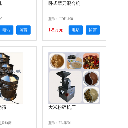
机
卧式犁刀混合机
0
型号： LDH-100
1-5万元
电话
留言
电话
留言
动筛
大米粉碎机厂
列振动筛
型号：FL-系列