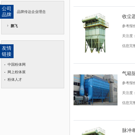
公司
品牌传达企业理念
品牌
收尘
鹏飞
参考报
关注度：
信息完
友情
链接
中国粉体网
网上粉体展
气箱
粉体人才
参考报
关注度：
信息完
脉冲