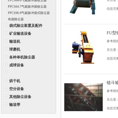
关注度：
PPCS64-6气箱脉冲袋收尘器
PPCS64-7气箱脉冲袋收尘器
信息完
PPCS96-9气箱脉冲袋式除尘器
布袋除尘器
袋式除尘装置及配件
FU
矿业输送设备
输送机
参考报
球磨机
关注度：
各种单机除尘器
信息完
成球设备
烘干机
链斗
空分设备
参考报
其他除尘设备
关注度：
输送带
信息完