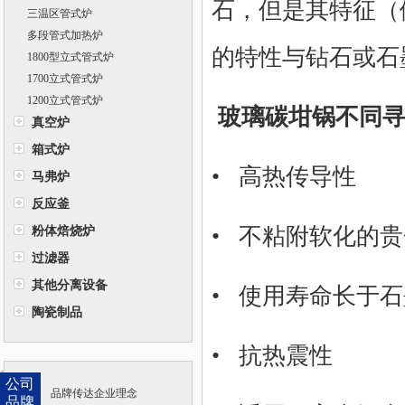
石，但是其特征（
三温区管式炉
多段管式加热炉
的特性与钻石或石
1800型立式管式炉
1700立式管式炉
1200立式管式炉
玻璃碳坩锅不同
真空炉
箱式炉
• 高热传导性
马弗炉
反应釜
粉体焙烧炉
• 不粘附软化的
过滤器
其他分离设备
• 使用寿命长于
陶瓷制品
• 抗热震性
公司
品牌传达企业理念
品牌