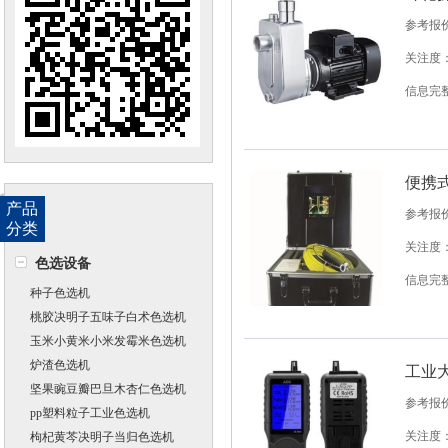
参考报
关注度：
信息完
便携
产品
参考报
分类
关注度：
色选设备
信息完
种子色选机
桃胶决明子五味子白术色选机
玉米小黄米小米发霉米色选机
炉渣色选机
工业
坚果豌豆瓣巴旦木杏仁色选机
参考报
pp塑料粒子工业色选机
关注度：
枸杞黄芩决明子当归色选机