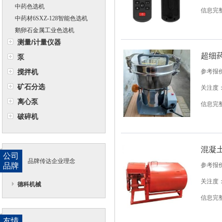
中药色选机
信息完
中药材6SXZ-128智能色选机
鹅卵石金属工业色选机
测量/计量仪器
超细
泵
搅拌机
参考报
矿石分选
关注度：
离心泵
信息完
破碎机
混凝
公司
品牌传达企业理念
品牌
参考报
关注度：
德科机械
信息完
友情