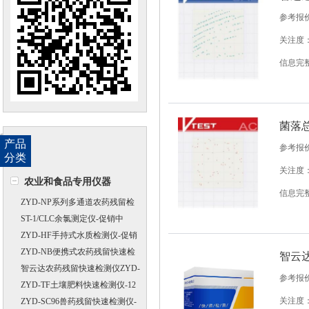
参考报
关注度：
信息完
菌落
产品
参考报
分类
关注度：
农业和食品专用仪器
信息完
ZYD-NP系列多通道农药残留检
测仪
ST-1/CLC余氯测定仪-促销中
ZYD-HF手持式水质检测仪-促销
中
ZYD-NB便携式农药残留快速检
智云达
测仪-促销中
智云达农药残留快速检测仪ZYD-
参考报
NP
ZYD-TF土壤肥料快速检测仪-12
关注度：
通道
ZYD-SC96兽药残留快速检测仪-