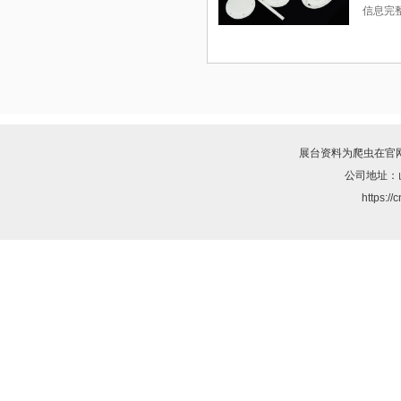
信息完
展台资料为爬虫在官
公司地址：
https:/