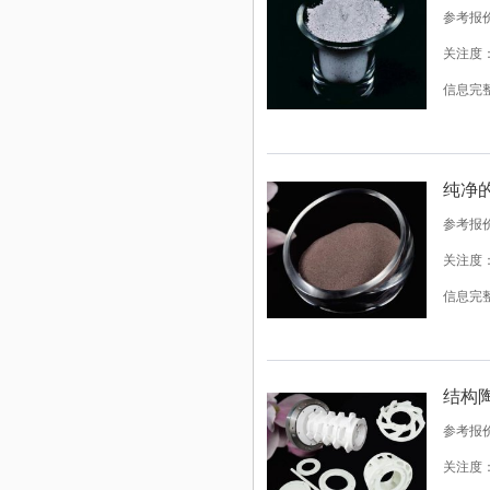
参考报
关注度：
信息完
纯净
参考报
关注度：
信息完
结构
参考报
关注度：