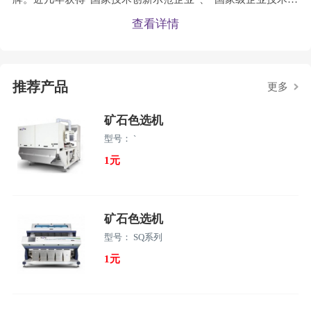
心”、“国家级专精特新小巨人”企业、“中国驰名商标”、“省级
查看详情
工业设计中心”、“安徽省智能分选装备工程研究中心”，“省级
博士后工作站”等荣誉和称号，先后承担及参与了20多个国
家、省市项目，起草并实施多项行业标准、国家标准。连续3
推荐产品
年荣获“中国粮机十佳品牌”、“中国十佳粮油创新引领企
更多
业”、“中国粮机最具影响力品牌企业”等行业
矿石色选机
型号： `
1元
矿石色选机
型号： SQ系列
1元